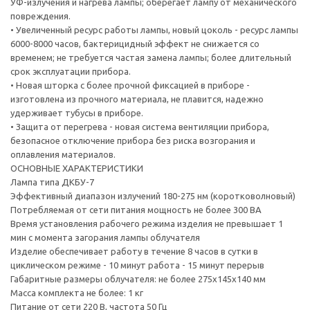
УФ-излучения и нагрева лампы; оберегает лампу от механического
• атопический дерматит;
повреждения.
• острое и хроническое рожистое воспаление;
• Увеличенный ресурс работы лампы, новый цоколь - ресурс лампы
6000-8000 часов, бактерицидный эффект не снижается со
Противопоказания
временем; не требуется частая замена лампы; более длительный
Злокачественные новообразования в любой период течения,
срок эксплуатации прибора.
Заболевания, в т.ч. после радикальных операций
• Новая шторка с более прочной фиксацией в приборе -
Системные заболевания соединительной ткани
изготовлена из прочного материала, не плавится, надежно
Активная форма туберкулеза легких
удерживает тубусы в приборе.
Гипертиреоз
• Защита от перегрева - новая система вентиляции прибора,
Лихорадочные состояния
безопасное отключение прибора без риска возгорания и
Склонность к кровотечению
оплавления материалов.
Недостаточность кровообращения II и III степеней
ОСНОВНЫЕ ХАРАКТЕРИСТИКИ
Артериальная гипертензия III степени
Лампа типа ДКБУ-7
Выраженный атеросклероз
Эффективный диапазон излучений 180-275 нм (коротковолновый)
Инфаркт миокарда (первые 2-3 недели)
Потребляемая от сети питания мощность не более 300 ВА
Острое нарушение мозгового кровообращения
Время установления рабочего режима изделия не превышает 1
Заболевания почек и печени с недостаточностью их функции
мин с момента загорания лампы облучателя
Язвенная болезнь в период обострения
Изделие обеспечивает работу в течение 8 часов в сутки в
Хронический гепатит, панкреатит при явлениях активности
циклическом режиме - 10 минут работа - 15 минут перерыв
процесса
Габаритные размеры облучателя: не более 275х145х140 мм
Кахексия
Масса комплекта не более: 1 кг
Повышенная чувствительность к УФ-лучам, фотодерматозы
Питание от сети 220 В, частота 50 Гц