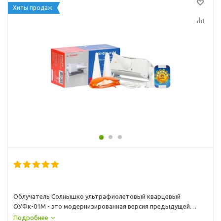
Хиты продаж
Облучатель Солнышко ультрафиолетовый кварцевый
ОУФк-01М - это модернизированная версия предыдущей
популярной модели ОУФк-01.
Подробнее