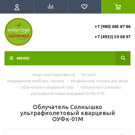
+7 (980) 685 87 86
+7 (4932) 59 08 97
МЕНЮ
индустрия-здоровья.рф
-
Каталог
-
Медицинские приборы, техника
-
Медицинская техника для дома
-
Облучатели и рециркуляторы
-
Облучатель Солнышко
ультрафиолетовый кварцевый ОУФк-01М
Облучатель Солнышко
ультрафиолетовый кварцевый
ОУФк-01М