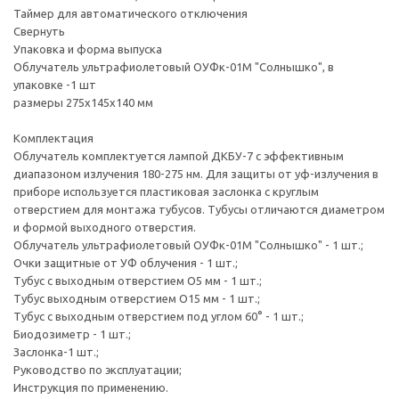
• при повышенной чувствительности к ультрафиолету.
Таймер для автоматического отключения
Свернуть
Особые указания
Упаковка и форма выпуска
Правила ухода за изделием:
Облучатель ультрафиолетовый ОУФк-01М "Солнышко", в
санитарную обработку тубусов рекомендуется проводить с
упаковке -1 шт
помощью 3 % раствора перекиси водорода с 1 % раствором
размеры 275х145х140 мм
хлорамина. Поверхность корпуса облучателя необходимо
протирать сухим марлевым тампоном. О показаниях и
Комплектация
противопоказаниях по применению ультрафиолетового
Облучатель комплектуется лампой ДКБУ-7 с эффективным
излучателя проконсультируйтесь с врачом. Облучатель не
диапазоном излучения 180-275 нм. Для защиты от уф-излучения в
предназначен для проведения процедур загара.
приборе используется пластиковая заслонка с круглым
отверстием для монтажа тубусов. Тубусы отличаются диаметром
Описание
и формой выходного отверстия.
Облучатель ультрафиолетовый ОУФк-01М "Солнышко" - 1 шт.;
Форма выпуска: облучатель ультрафиолетовый ОУФк-01М
Очки защитные от УФ облучения - 1 шт.;
"Солнышко", в упаковке -1 шт. В комплекте с облучателем
Тубус с выходным отверстием O5 мм - 1 шт.;
поставляются 3 вида тубусов, защитные очки и
Тубус выходным отверстием O15 мм - 1 шт.;
биодозиметр.
Тубус с выходным отверстием под углом 60° - 1 шт.;
Биодозиметр - 1 шт.;
Заслонка-1 шт.;
Руководство по эксплуатации;
Инструкция по применению.