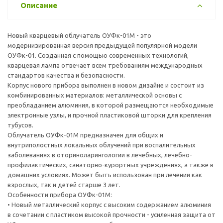
Тип прибора: Ультрафиолетовый облучатель
Описание
Инструкция
Способ применения и дозы
Новый кварцевый облучатель ОУФк-01M - это
ВНИМАНИЕ! Прежде чем начать пользоваться облучателем,
модернизированная версия предыдущей популярной модели
необходимо внимательно ознакомиться с прилагаемым к
ОУФк-01. Созданная с помощью современных технологий,
облучателю руководством по эксплуатации, а также
кварцевая лампа отвечает всем требованиям международных
проконсультироваться у своего лечащего врача на предмет
стандартов качества и безопасности.
возможных противопоказаний и методики проведения
Корпус нового прибора выполнен в новом дизайне и состоит из
процедуры облучения.
комбинированных материалов: металлической основы с
преобладанием алюминия, в которой размещаются необходимые
Показания
электронные узлы, и прочной пластиковой шторки для крепления
• ОРВИ;
тубусов.
• ринит;
Облучатель ОУФк-01М предназначен для общих и
• грипп;
внутриполостных локальных облучений при воспалительных
• пародонтит, пародонтоз, гингивит;
заболеваниях в оториноларингологии в лечебных, лечебно-
• хронический острое и хроническое воспаление наружного и
профилактических, санаторно-курортных учреждениях, а также в
среднего уха.
домашних условиях. Может быть использован при лечении как
• тонзиллит;
взрослых, так и детей старше 3 лет.
• хронический субатрофический фарингит, острый фарингит;
Особенности прибора ОУФк-01М:
• бронхиальная астма;
• Новый металлический корпус с высоким содержанием алюминия
• хронический бронхит, затяжное течение;
в сочетании с пластиком высокой прочности - усиленная защита от
• гнойные раны, трофические язвы, фурункулы, карбункулы;