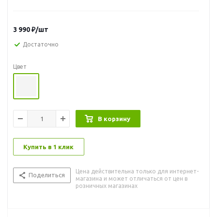
Созданная с помощью современных технологий, кварцевая
лампа отвечает всем требованиям международных
стандартов качества и безопасности.
3 990
₽
/шт
Облучатель ОУФк-01М предназначен для общих и
Достаточно
внутриполостных локальных облучений при воспалительных
заболеваниях в оториноларингологии в лечебных, лечебно-
Цвет
профилактических, санаторно-курортных учреждениях, а
также в домашних условиях. Может быть использован при
лечении как взрослых, так и детей старше 3
лет. Показаниями к применению являются простудные
заболевания, бронхиты, гнойные раны, воспалительные
В корзину
процессы. Есть противопоказания.
ВНИМАНИЕ! Прежде чем начать пользоваться облучателем,
необходимо внимательно ознакомиться с прилагаемым к
Купить в 1 клик
облучателю руководством по эксплуатации, а также
проконсультироваться у своего лечащего врача на предмет
возможных противопоказаний и методики проведения
Цена действительна только для интернет-
Поделиться
магазина и может отличаться от цен в
процедуры облучения.
розничных магазинах
Страна производитель Россия
Специальные свойства: Беречь от детей