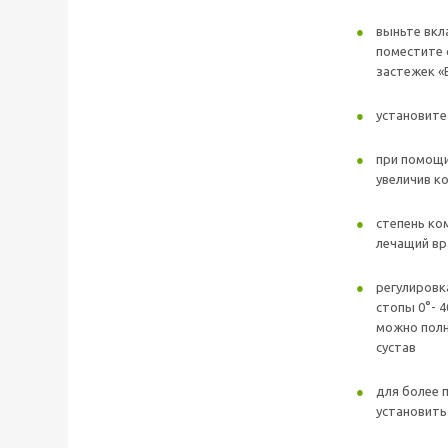
выньте вкл
поместите 
застежек «
установите
при помощи
увеличив к
степень ко
лечащий вр
регулировк
стопы 0°- 4
можно пол
сустав
для более 
установит