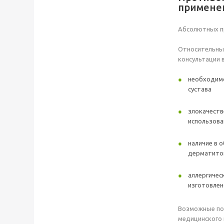
примене
Абсолютных п
Относительны
консультации 
необходимо
сустава
злокачеств
использова
наличие в 
дерматито
аллергичес
изготовлен
Возможные по
медицинского 