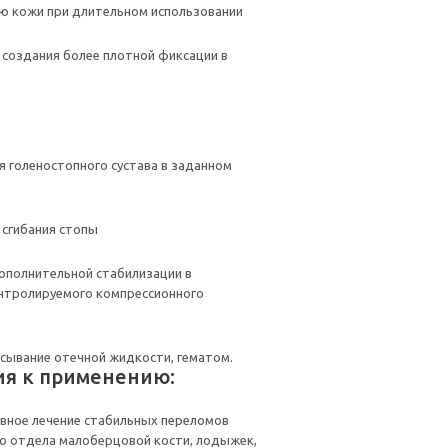
ю кожи при длительном использовании
создания более плотной фиксации в
 голеностопного сустава в заданном
 сгибания стопы
ополнительной стабилизации в
нтролируемого компрессионного
сывание отечной жидкости, гематом.
ия к применению:
вное лечение стабильных переломов
о отдела малоберцовой кости, лодыжек,