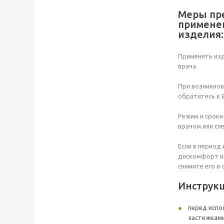
Меры пр
примене
изделия:
Применять изд
врача.
При возникнов
обратитесь к 
Режим и срок
врачом или сп
Если в период
дискомфорт и
снимите его и
Инструк
перед испо
застежками