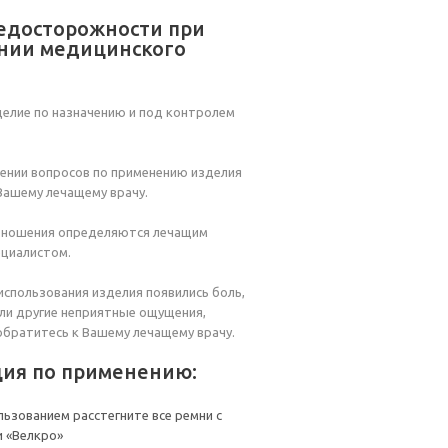
едосторожности при
нии медицинского
елие по назначению и под контролем
ении вопросов по применению изделия
Вашему лечащему врачу.
и ношения определяются лечащим
ециалистом.
 использования изделия появились боль,
ли другие неприятные ощущения,
 обратитесь к Вашему лечащему врачу.
ция по применению:
льзованием расстегните все ремни с
 «Велкро»