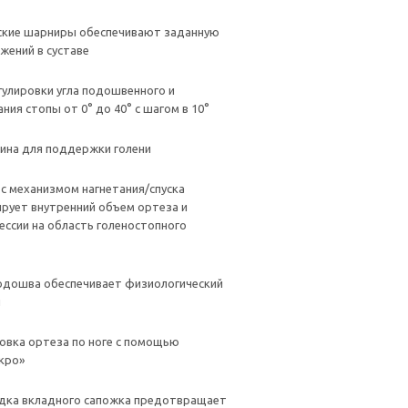
ские шарниры обеспечивают заданную
жений в суставе
улировки угла подошвенного и
ния стопы от 0° до 40° с шагом в 10°
ина для поддержки голени
с механизмом нагнетания/спуска
ирует внутренний объем ортеза и
ессии на область голеностопного
одошва обеспечивает физиологический
ы
ровка ортеза по ноге с помощью
кро»
адка вкладного сапожка предотвращает