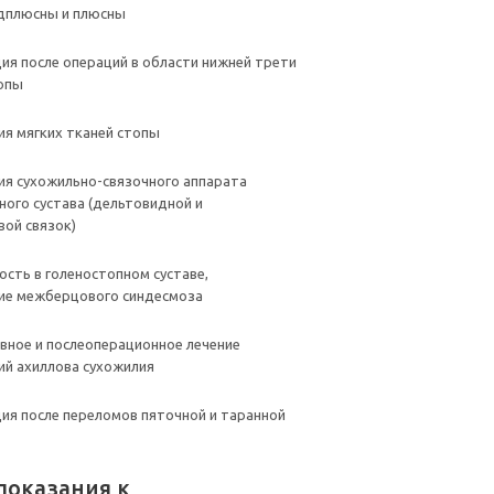
дплюсны и плюсны
ия после операций в области нижней трети
топы
я мягких тканей стопы
я сухожильно-связочного аппарата
ного сустава (дельтовидной и
ой связок)
ость в голеностопном суставе,
ие межберцового синдесмоза
вное и послеоперационное лечение
й ахиллова сухожилия
ия после переломов пяточной и таранной
показания к