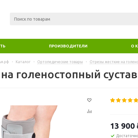
ИТЬ
ПРОИЗВОДИТЕЛИ
О 
ья.рф
-
Каталог
-
Ортопедические товары
-
Отрезы жесткие на голен
на голеностопный сустав 
13 900
Достаточн