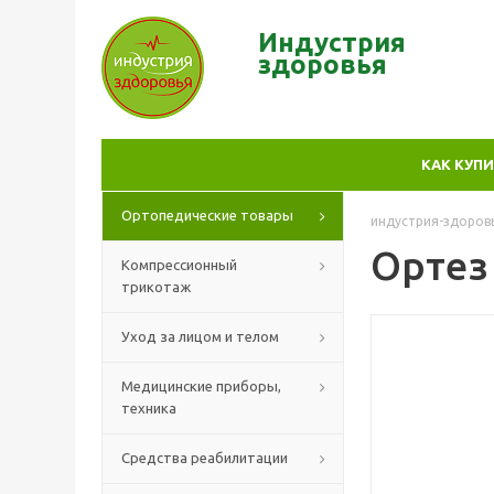
Индустрия
здор
овья
КАК КУП
Ортопедические товары
индустрия-здоров
Ортез 
Компрессионный
трикотаж
Уход за лицом и телом
Медицинские приборы,
техника
Средства реабилитации