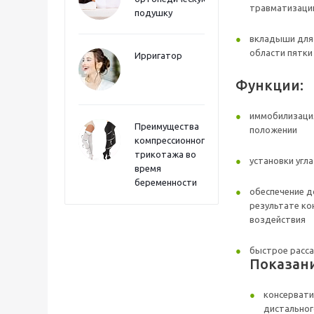
травматизаци
подушку
вкладыши для 
области пятки
Ирригатор
Функции:
иммобилизация
Преимущества
положении
компрессионного
трикотажа во
установки угла
время
беременности
обеспечение д
результате ко
воздействия
быстрое расса
Показан
консервати
дистальног