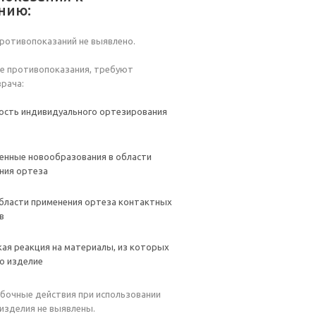
нию:
ротивопоказаний не выявлено.
е противопоказания, требуют
врача:
сть индивидуального ортезирования
енные новообразования в области
ния ортеза
области применения ортеза контактных
в
кая реакция на материалы, из которых
о изделие
бочные действия при использовании
изделия не выявлены.