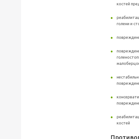
костей пре
реабилитац
голени и с
повреждени
повреждени
голеностоп
малоберцов
нестабильн
поврежден
консервати
повреждени
реабилитац
костей
Противо