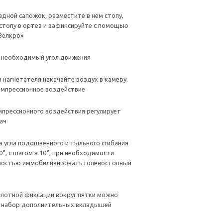
адной сапожок, разместите в нем стопу,
стопу в ортез и зафиксируйте с помощью
Велкро»
 необходимый угол движения
 нагнетателя накачайте воздух в камеру,
омпрессионное воздействие
мпрессионного воздействия регулирует
ач
а угла подошвенного и тыльного сгибания
0°, с шагом в 10°, при необходимости
ностью иммобилизировать голеностопный
плотной фиксации вокруг пятки можно
ь набор дополнительных вкладышей