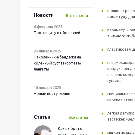
полицентриче
Новости
Все новости
амплитуду дви
6 февраля 2025
параметры рег
Про защиту от болезней
тыльного сгиба
пластиковая ш
29 января 2025
Наколенники/бандажи на
пневмокамера 
коленный сустав/ортеза/
воздуха регул
лангеты
степень компр
сустава
16 января 2025
Новые поступления
специальная п
перекат стоп
легкая регули
Статьи
Все статьи
застежек «Вел
Как выбрать
мягкая подкл
ортопедическую