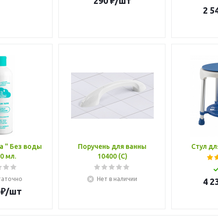
290
₽
/шт
2 5
а " Без воды
Поручень для ванны
Стул дл
00 мл.
10400 (С)
таточно
Нет в наличии
4 2
₽
/шт