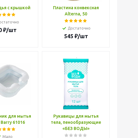
дья с крышкой
Пластина конвексная
Alterna, 50
остаточно
Достаточно
0
₽
/шт
545
₽
/шт
ник для мытья
Рукавицы для мытья
Barry 61016
тела, пенообразующие
«БЕЗ ВОДЫ»
Мало