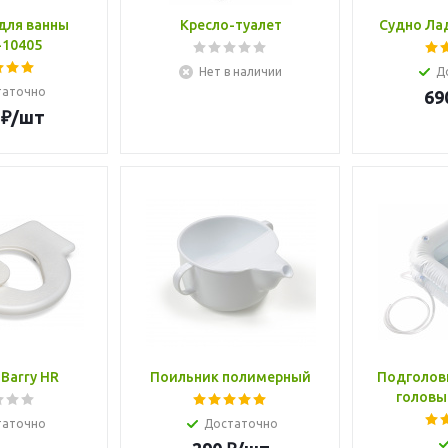
для ванны
Кресло-туалет
Судно Ла
-10405
Нет в наличии
Д
таточно
69
₽
/шт
Barry HR
Поильник полимерный
Подголов
головы 
таточно
Достаточно