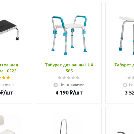
ательная
Табурет для ванны LUX
Табурет 
ка 10222
585
таточно
Нет в наличии
Не
₽
/шт
4 190
₽
/шт
3 5