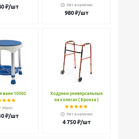
Нет в наличии
40
₽
/шт
980
₽
/шт
я ванн 10502
Ходунки универсальные
на колесах ( Бронза )
Мало
Нет в наличии
30
₽
/шт
4 750
₽
/шт