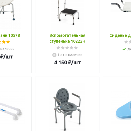
ванн 10578
Вспомогательная
Сиденье д
ступенька 10222H
 наличии
Д
Нет в наличии
₽
/шт
4 150
₽
/шт