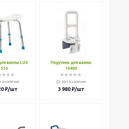
для ванны LUX
Поручень для ванны
510
10400
т в наличии
Нет в наличии
20
₽
/шт
3 980
₽
/шт