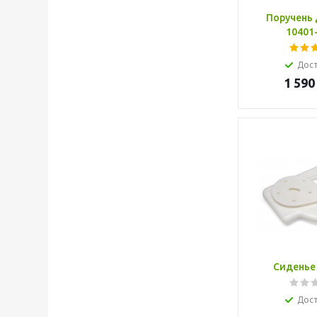
Поручень 
10401
Дос
1 590
Сиденье 
Дос