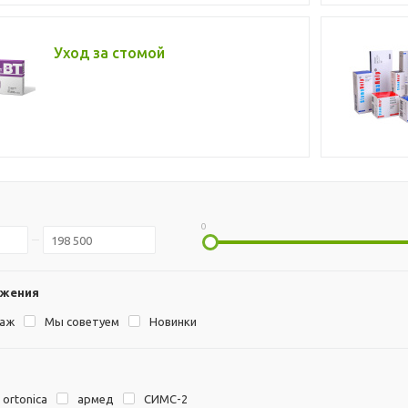
Уход за стомой
0
ожения
даж
Мы советуем
Новинки
ortonica
армед
СИМС-2