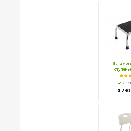
Вспомог
ступень
Дос
4 230