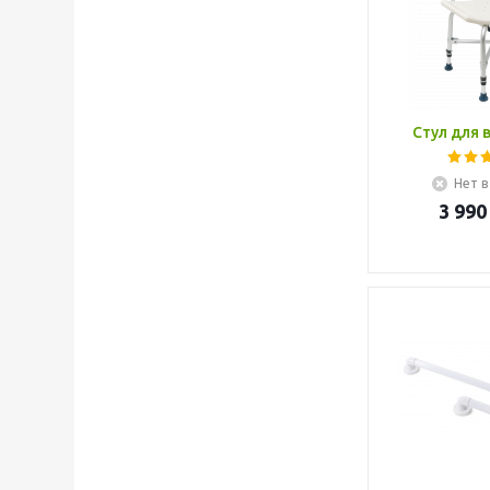
Стул для 
Нет в
3 990