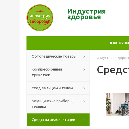
Индустрия
здор
овья
КАК КУП
Ортопедические товары
индустрия-здоров
Средс
Компрессионный
трикотаж
Уход за лицом и телом
Медицинские приборы,
техника
Средства реабилитации