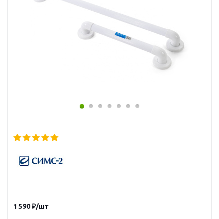
1 590
₽
/шт