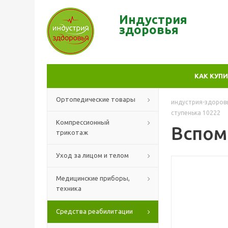
Индустрия
здор
овья
КАК КУП
Ортопедические товары
индустрия-здоров
ступенька 10222
Компрессионный
Вспом
трикотаж
Уход за лицом и телом
Медицинские приборы,
техника
Средства реабилитации