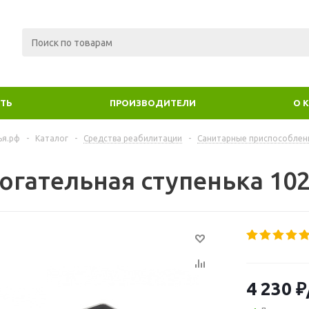
ИТЬ
ПРОИЗВОДИТЕЛИ
О 
ья.рф
-
Каталог
-
Средства реабилитации
-
Санитарные приспособления
огательная ступенька 10
4 230
₽