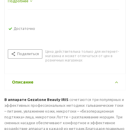
повысит тонус кожи лица, шеи и области декольте.
Подробнее
Подтянуть за короткий срок овал лица, повысить тонус
мышц, вернуть упругость кожи и уменьшить морщины, - все
это возможно с многофункциональным аппаратом Gezatone
Beauty IRIS.
Достаточно
Цена действительна только для интернет-
Поделиться
магазина и может отличаться от цен в
розничных магазинах
Описание
В аппарате Gezatone Beauty IRIS
cочетаются три популярных и
эффективных профессиональных методики: гальванические токи
– питание, увлажнение кожи, микротоки – «безоперационная
подтяжка» лица, микротоки Лотти – разглаживание морщин. Три
сменных насадки обеспечивают комфортное и эффективное
воздействие аппарата в каждой из методик.Благодаря правильно