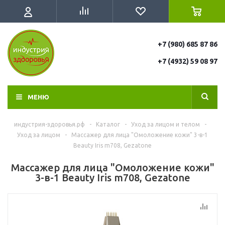
+7 (980) 685 87 86
+7 (4932) 59 08 97
МЕНЮ
индустрия-здоровья.рф
-
Каталог
-
Уход за лицом и телом
-
Уход за лицом
-
Массажер для лица "Омоложение кожи" 3-в-1
Beauty Iris m708, Gezatone
Массажер для лица "Омоложение кожи"
3-в-1 Beauty Iris m708, Gezatone