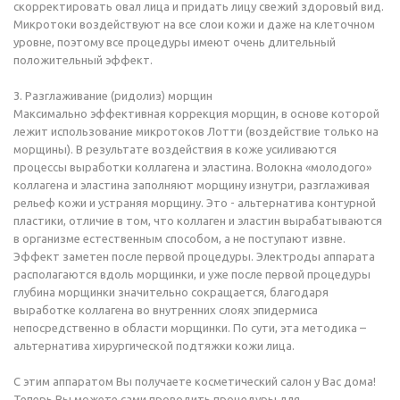
скорректировать овал лица и придать лицу свежий здоровый вид.
Микротоки воздействуют на все слои кожи и даже на клеточном
уровне, поэтому все процедуры имеют очень длительный
положительный эффект.
3. Разглаживание (ридолиз) морщин
Максимально эффективная коррекция морщин, в основе которой
лежит использование микротоков Лотти (воздействие только на
морщины). В результате воздействия в коже усиливаются
процессы выработки коллагена и эластина. Волокна «молодого»
коллагена и эластина заполняют морщину изнутри, разглаживая
рельеф кожи и устраняя морщину. Это - альтернатива контурной
пластики, отличие в том, что коллаген и эластин вырабатываются
в организме естественным способом, а не поступают извне.
Эффект заметен после первой процедуры. Электроды аппарата
располагаются вдоль морщинки, и уже после первой процедуры
глубина морщинки значительно сокращается, благодаря
выработке коллагена во внутренних слоях эпидермиса
непосредственно в области морщинки. По сути, эта методика –
альтернатива хирургической подтяжки кожи лица.
С этим аппаратом Вы получаете косметический салон у Вас дома!
Теперь Вы можете сами проводить процедуры для