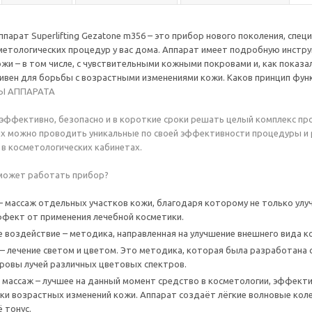
ппарат Superlifting Gezatone m356 – это прибор нового поколения, сп
етологических процедур у вас дома. Аппарат имеет подробную инстру
жи – в том числе, с чувствительными кожными покровами и, как показ
вен для борьбы с возрастными изменениями кожи. Каков принцип функ
Ы АППАРАТА
эффективно, безопасно и в короткие сроки решать целый комплекс пр
 можно проводить уникальные по своей эффективности процедуры и 
в косметологических кабинетах.
 может работать прибор?
 массаж отдельных участков кожи, благодаря которому не только улу
ффект от применения лечебной косметики.
е воздействие – методика, направленная на улучшение внешнего вида кож
– лечение светом и цветом. Это методика, которая была разработана 
ровы лучей различных цветовых спектров.
массаж – лучшее на данный момент средство в косметологии, эффек
ки возрастных изменений кожи. Аппарат создаёт лёгкие волновые коле
 тонус.