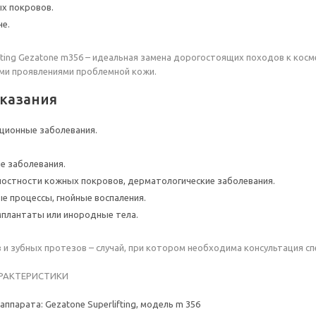
х покровов.
не.
fting Gezatone m356 – идеальная замена дорогостоящих походов к кос
еми проявлениями проблемной кожи.
казания
ционные заболевания.
е заболевания.
остности кожных покровов, дерматологические заболевания.
е процессы, гнойные воспаления.
плантаты или инородные тела.
 и зубных протезов – случай, при котором необходима консультация сп
АРАКТЕРИСТИКИ
ппарата: Gezatone Superlifting, модель m 356