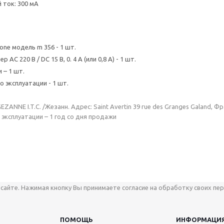
ток: 300 мА
one модель m 356 - 1 шт.
 АС 220 В / DС 15 В, 0. 4 А (или 0,8 А) - 1 шт.
 – 1 шт.
 эксплуатации - 1 шт.
ZANNE I.T.C. /Жезанн. Адрес: Saint Avertin 39 rue des Granges Galand, Ф
 эксплуатации – 1 год со дня продажи
сайте. Нажимая кнопку Вы принимаете согласие на обработку своих пер
ПОМОЩЬ
ИНФОРМАЦИ