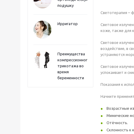
подушку
Светотерапия – ф
Ирригатор
Световое излучени
коже, также для 
Световое излучен
воздействие, в с
Преимущества
устраняются морщ
компрессионного
трикотажа во
Световое излучен
время
успокаивает и сн
беременности
Показания к испо
Начните применять
Возрастные из
Мимические м
Отёчность.
Склонность к 