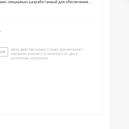
ния, специально разработанный для обеспечения
лноценных косметологических процедур у вас дома.
о
Цена действительна только для интернет-
ься
магазина и может отличаться от цен в
розничных магазинах