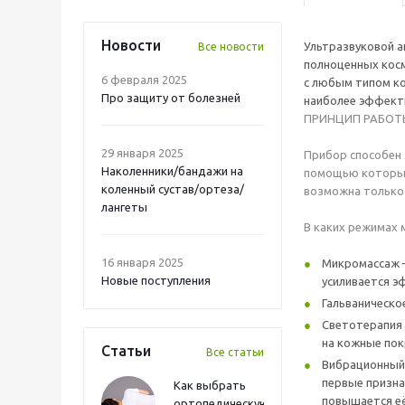
Новости
Ультразвуковой а
Все новости
полноценных косм
6 февраля 2025
с любым типом ко
Про защиту от болезней
наиболее эффекти
ПРИНЦИП РАБОТ
29 января 2025
Прибор способен 
Наколенники/бандажи на
помощью которых
коленный сустав/ортеза/
возможна только 
лангеты
В каких режимах
16 января 2025
Микромассаж –
Новые поступления
усиливается э
Гальваническо
Светотерапия 
на кожные пок
Статьи
Все статьи
Вибрационный 
первые призна
Как выбрать
повышается её
ортопедическую