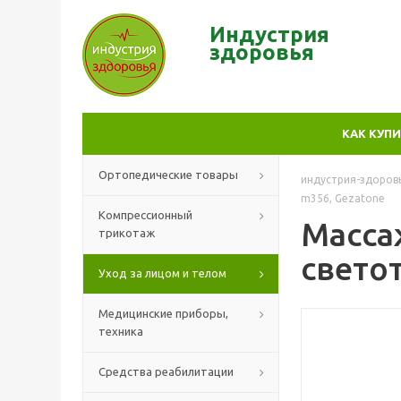
Индустрия
здор
овья
КАК КУП
Ортопедические товары
индустрия-здоров
m356, Gezatone
Компрессионный
Масса
трикотаж
светот
Уход за лицом и телом
Медицинские приборы,
техника
Средства реабилитации