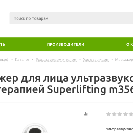
ИТЬ
ПРОИЗВОДИТЕЛИ
О 
ья.рф
-
Каталог
-
Уход за лицом и телом
-
Уход за лицом
-
Массажер 
жер для лица ультразвук
ерапией Superlifting m35
Ультразвуково