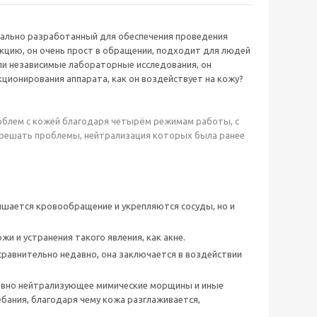
ециально разработанный для обеспечения проведения
кцию, он очень прост в обращении, подходит для людей
али независимые лабораторные исследования, он
ционирования аппарата, как он воздействует на кожу?
облем с кожей благодаря четырём режимам работы, с
решать проблемы, нейтрализация которых была ранее
чшается кровообращение и укрепляются сосуды, но и
и и устранения такого явления, как акне.
сравнительно недавно, она заключается в воздействии
тивно нейтрализующее мимические морщины и иные
бания, благодаря чему кожа разглаживается,