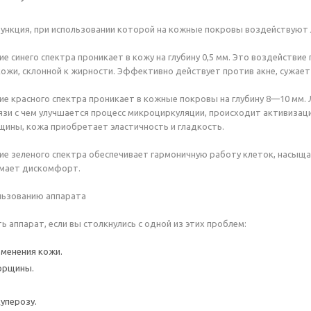
ункция, при использовании которой на кожные покровы воздействуют лу
е синего спектра проникает в кожу на глубину 0,5 мм. Это воздействие
кожи, склонной к жирности. Эффективно действует против акне, сужает
ие красного спектра проникает в кожные покровы на глубину 8—10 мм.
вязи с чем улучшается процесс микроциркуляции, происходит активизац
ины, кожа приобретает эластичность и гладкость.
ие зеленого спектра обеспечивает гармоничную работу клеток, насыщ
имает дискомфорт.
льзованию аппарата
 аппарат, если вы столкнулись с одной из этих проблем:
менения кожи.
орщины.
куперозу.