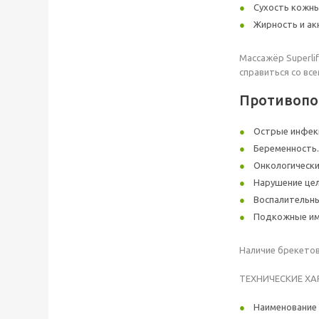
Сухость кожны
Жирность и ак
Массажёр Superli
справиться со вс
Противопо
Острые инфек
Беременность.
Онкологически
Нарушение цел
Воспалительны
Подкожные им
Наличие брекетов
ТЕХНИЧЕСКИЕ Х
Наименование а