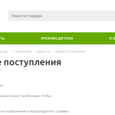
ИТЬ
ПРОИЗВОДИТЕЛИ
О 
ья.рф
-
О компании
-
Новости
-
Новые поступления
 поступления
я!
цовый корсет необходим чтобы:
ку на позвоночник и предотвратить травмы.