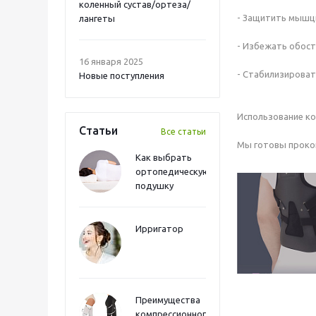
коленный сустав/ортеза/
- Защитить мышцы
лангеты
- Избежать обост
16 января 2025
- Стабилизироват
Новые поступления
Использование ко
Статьи
Все статьи
Мы готовы прокон
Как выбрать
ортопедическую
подушку
Ирригатор
Преимущества
компрессионного