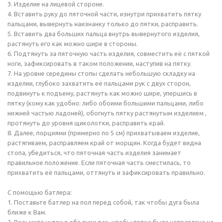
3. Изделие на лицевой стороне.
4. Вставить руку до пяточной части, изнутри прихватить пятку
пальцами, вывернуть наизнанку только до пятки, расправить.
5. Вставить два больших пальца внутрь вывернутого изделия,
растянуть его как можно шире в стороны.
6. Подтянуть за пяточную часть изделия, совместить её с пяткой
ноги, зафиксировать в таком положении, наступив на пятку.
7. На уровне середины стопы сделать небольшую складку на
изделии, глубоко захватить её пальцами рук с двух сторон,
подвинуть к подъему, растянуть как можно шире, упершись в
пятку (кому как удобно: либо обоими большими пальцами, либо
нижней частью ладоней), обогнуть пятку растянутым изделием ,
протянуть до уровня щиколотки, расправить край.
8. Далее, порциями (примерно по 5 см) прихватываем изделие,
растягиваем, расправляем край от морщин. Когда будет видна
стопа, убедиться, что пяточная часть изделия занимает
правильное положение. Если пяточная часть сместилась, то
прихватить её пальцами, оттянуть и зафиксировать правильно.
С помощью батлера:
1. Поставьте батлер на пол перед собой, так чтобы дуга была
ближе к Вам.