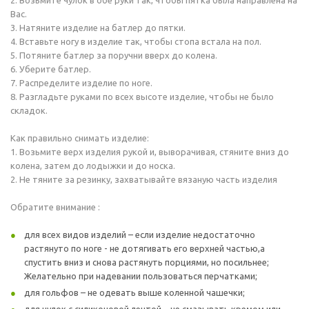
2. Возьмите чулок в обе руки так, чтобы пятка была направлена на
Вас.
3. Натяните изделие на батлер до пятки.
4. Вставьте ногу в изделие так, чтобы стопа встала на пол.
5. Потяните батлер за поручни вверх до колена.
6. Уберите батлер.
7. Распределите изделие по ноге.
8. Разгладьте руками по всех высоте изделие, чтобы не было
складок.
Как правильно снимать изделие:
1. Возьмите верх изделия рукой и, выворачивая, стяните вниз до
колена, затем до лодыжки и до носка.
2. Не тяните за резинку, захватывайте вязаную часть изделия
Обратите внимание :
для всех видов изделий – если изделие недостаточно
растянуто по ноге - не дотягивать его верхней частью,а
спустить вниз и снова растянуть порциями, но посильнее;
Желательно при надевании пользоваться перчатками;
для гольфов – не одевать выше коленной чашечки;