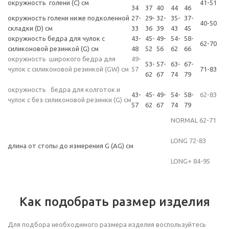
окружность голени (C) см
41-51
34
37
40
44
46
окружность голени ниже подколенной
27-
29-
32-
35-
37-
40-50
складки (D) см
33
36
39
43
45
окружность бедра для чулок с
43-
45-
49-
54-
58-
62-70
силиконовой резинкой (G) см
48
52
56
62
66
окружность широкого бедра для
49-
53-
57-
63-
67-
чулок с силиконовой резинкой (GW) см
57
71-83
62
67
74
79
окружность бедра для колготок и
43-
45-
49-
54-
58-
62-83
чулок с без силиконовой резинки (G) см
57
62
67
74
79
NORMAL 62-71
LONG 72-83
длина от стопы до измерения G (AG) см
LONG+ 84-95
Как подобрать размер изделия
Для подбора необходимого размера изделия воспользуйтесь