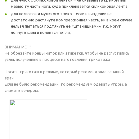
для чулок с силиконовой лентой – не смазывать кремом или
мазью ту часть ноги, куда приклеивается силиконовая лента;
для колготок и мужского трико – если на изделии не
достаточно растянута компрессионная часть, ни в коем случае
нельзя пытаться подтянуть её «штанишками», т.к. могут
лопнуть швы и появятся петли;
ВНИМАНИЕ!!!!!
Не обрезайте концы ниток или этикетки, чтобы не распустились
узлы, полученные в процессе изготовления трикотажа
Носить трикотаж в режиме, который рекомендовал лечащий
врач.
Если не было рекомендаций, то рекомендуем одевать утром, а
снимать вечером.