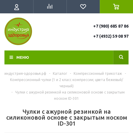
+7 (980) 685 87 86
+7 (4932) 59 08 97
МЕНЮ
индустрия-здоровья.рф
-
Каталог
-
Компрессионный трикотаж
-
Компрессионный чулки (1 и 2 класс компрессии; цвета бежевый/
черный)
-
Чулки с ажурной резинкой на силиконовой основе с закрытым
носком ID-301
Чулки с ажурной резинкой на
силиконовой основе с закрытым носком
ID-301