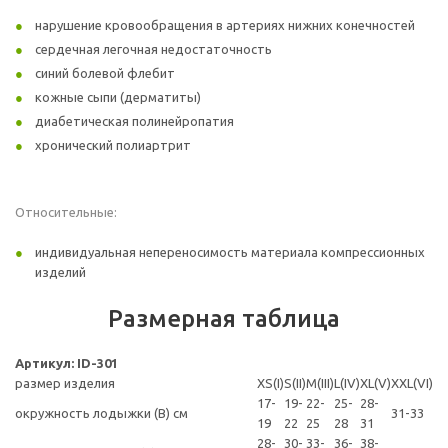
нарушение кровообращения в артериях нижних конечностей
сердечная легочная недостаточность
синий болевой флебит
кожные сыпи (дерматиты)
диабетическая полинейропатия
хронический полиартрит
Относительные:
индивидуальная непереносимость материала компрессионных
изделий
Размерная таблица
Артикул: ID-301
размер изделия
XS(I)
S(II)
M(III)
L(IV)
XL(V)
XXL(VI)
17-
19-
22-
25-
28-
окружность лодыжки (B) см
31-33
19
22
25
28
31
28-
30-
33-
36-
38-