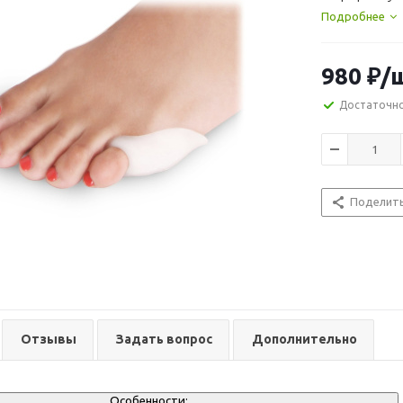
образования 
Подробнее
в упаковке 2 
980
₽
/
Достаточн
Поделит
Отзывы
Задать вопрос
Дополнительно
Особенности: