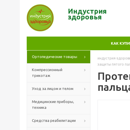
Индустрия
здор
овья
КАК КУП
Ортопедические товары
индустрия-здоров
защиты пятого па
Компрессионный
Проте
трикотаж
пальц
Уход за лицом и телом
Медицинские приборы,
техника
Средства реабилитации