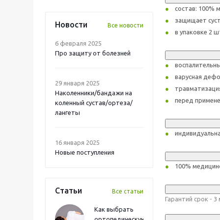
состав: 100% 
защищает суст
Новости
Все новости
в упаковке 2 ш
6 февраля 2025
Про защиту от болезней
воспалительны
варусная дефо
29 января 2025
травматизация
Наколенники/бандажи на
перед примене
коленный сустав/ортеза/
лангеты
индивидуальн
16 января 2025
Новые поступления
100% медицинс
Статьи
Все статьи
Гарантий срок - 
Как выбрать
ортопедическую