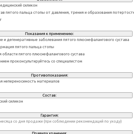
медицинский силикон
ав пятого пальца стопы от давления, трения и образования потертост
т
Показания к применению:
е и дегенеративные заболевания пятого плюснефалангового сустава
рмация пятого пальца стопы
 области пятого плюснефалангового сустава
нием проконсультируйтесь со специалистом
Противопоказания:
ая непереносимость материалов
Состав:
кий силикон
Гарантия:
3 месяца со дня продажи (при соблюдении рекомендаций по уходу)
Правила хранения: