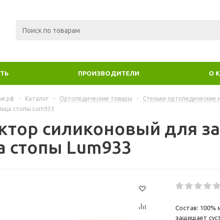
ИТЬ
ПРОИЗВОДИТЕЛИ
О 
ья.рф
-
Каталог
-
Ортопедические товары
-
Cтельки ортопедические 
льца стопы Lum933
ктор силиконовый для з
а стопы Lum933
Состав: 100% 
защищает суст