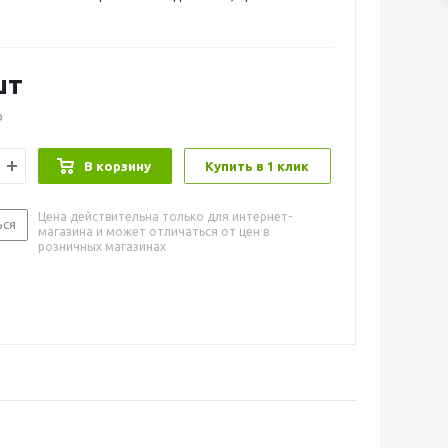
потертостей
шт
шт
о
В корзину
Купить в 1 клик
Цена действительна только для интернет-
ься
магазина и может отличаться от цен в
розничных магазинах