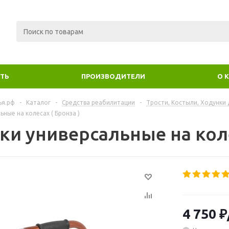
ИТЬ
ПРОИЗВОДИТЕЛИ
О 
ья.рф
-
Каталог
-
Средства реабилитации
-
Трости, Костыли, Ходунки
ьные на колесах ( Бронза )
ки универсальные на коле
4 750
₽