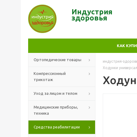
Индустрия
здор
овья
КАК КУП
Ортопедические товары
индустрия-здоров
Ходунки универсал
Компрессионный
Ходун
трикотаж
Уход за лицом и телом
Медицинские приборы,
техника
Средства реабилитации