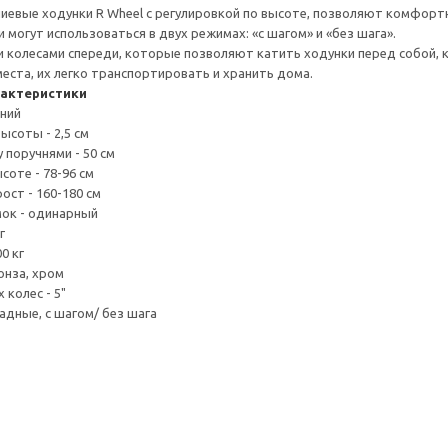
евые ходунки R Wheel с регулировкой по высоте, позволяют комфортн
 могут использоваться в двух режимах: «с шагом» и «без шага».
колесами спереди, которые позволяют катить ходунки перед собой, к
еста, их легко транспортировать и хранить дома.
рактеристики
ний
ысоты - 2,5 см
 поручнями - 50 см
соте - 78-96 см
ост - 160-180 см
ок - одинарный
г
00 кг
онза, хром
 колес - 5"
адные, с шагом/ без шага