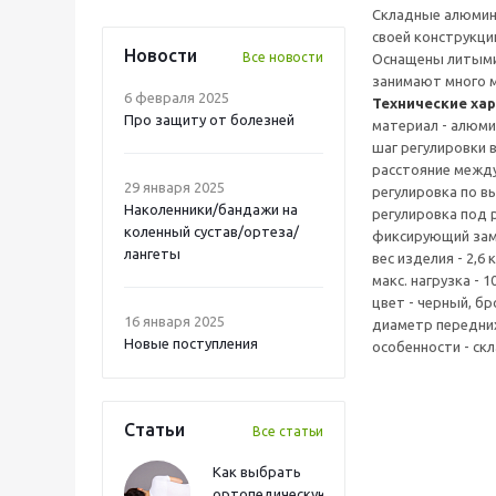
Складные алюмини
своей конструкции
Новости
Все новости
Оснащены литыми 
занимают много м
6 февраля 2025
Технические ха
Про защиту от болезней
материал - алюми
шаг регулировки в
расстояние между
29 января 2025
регулировка по вы
Наколенники/бандажи на
регулировка под р
коленный сустав/ортеза/
фиксирующий зам
лангеты
вес изделия - 2,6 к
макс. нагрузка - 1
цвет - черный, бр
16 января 2025
диаметр передних
Новые поступления
особенности - скл
Статьи
Все статьи
Как выбрать
ортопедическую