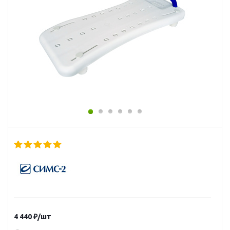
4 440
₽
/шт