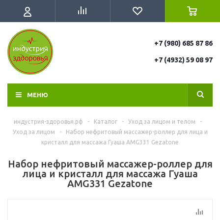
+7 (980) 685 87 86
+7 (4932) 59 08 97
МЕНЮ
индустрия-здоровья.рф
-
Каталог
-
Уход за лицом и телом
-
Уход за лицом
-
Набор нефритовый массажер-роллер для лица и
кристалл для массажа Гуаша AMG331 Gezatone
Набор нефритовый массажер-роллер для
лица и кристалл для массажа Гуаша
AMG331 Gezatone