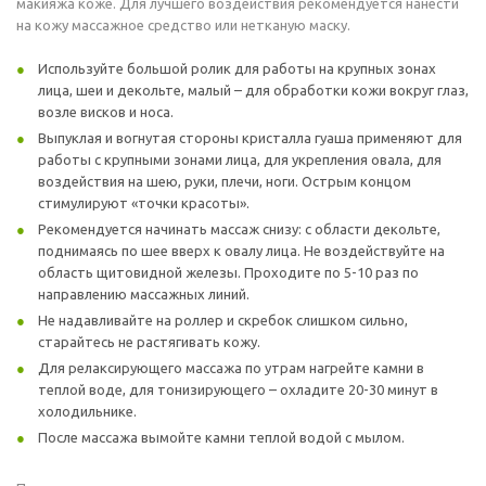
макияжа коже. Для лучшего воздействия рекомендуется нанести
на кожу массажное средство или нетканую маску.
Используйте большой ролик для работы на крупных зонах
лица, шеи и декольте, малый – для обработки кожи вокруг глаз,
возле висков и носа.
Выпуклая и вогнутая стороны кристалла гуаша применяют для
работы с крупными зонами лица, для укрепления овала, для
воздействия на шею, руки, плечи, ноги. Острым концом
стимулируют «точки красоты».
Рекомендуется начинать массаж снизу: с области декольте,
поднимаясь по шее вверх к овалу лица. Не воздействуйте на
область щитовидной железы. Проходите по 5-10 раз по
направлению массажных линий.
Не надавливайте на роллер и скребок слишком сильно,
старайтесь не растягивать кожу.
Для релаксирующего массажа по утрам нагрейте камни в
теплой воде, для тонизирующего – охладите 20-30 минут в
холодильнике.
После массажа вымойте камни теплой водой с мылом.