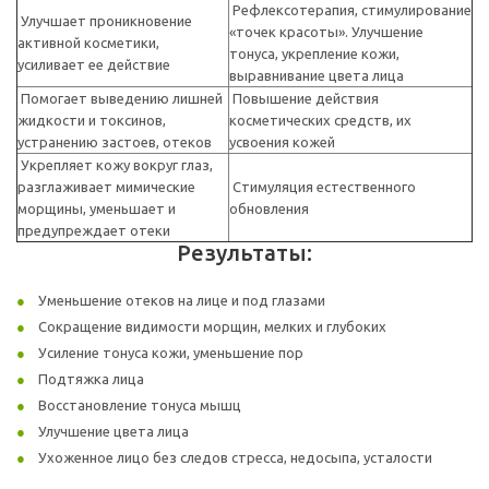
Рефлексотерапия, стимулирование
Улучшает проникновение
«точек красоты». Улучшение
активной косметики,
тонуса, укрепление кожи,
усиливает ее действие
выравнивание цвета лица
Помогает выведению лишней
Повышение действия
жидкости и токсинов,
косметических средств, их
устранению застоев, отеков
усвоения кожей
Укрепляет кожу вокруг глаз,
разглаживает мимические
Стимуляция естественного
морщины, уменьшает и
обновления
предупреждает отеки
Результаты:
Уменьшение отеков на лице и под глазами
Сокращение видимости морщин, мелких и глубоких
Усиление тонуса кожи, уменьшение пор
Подтяжка лица
Восстановление тонуса мышц
Улучшение цвета лица
Ухоженное лицо без следов стресса, недосыпа, усталости