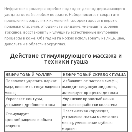
Нефритовые роллер и скребок подходят для поддерживающего
ухода за кожей в любом возрасте. Набор помогает сократить
проявления возрастных изменений, скорректировать первые
признаки старения, отодвинуть увядание, уменьшить уровень
токсинов, восстановить и улучшить естественные внутренние
процессы в коже. Оба гаджета можно использовать на лице, шее,
декольте и в области вокруг глаз.
Действие стимулирующего массажа и
техники гуаша
НЕФРИТОВЫЙ РОЛЛЕР
НЕФРИТОВЫЙ СКРЕБОК ГУАША
Позволяет укрепить каркас
Избавляет от застоев лимфы,
лица, повысить тонус лицевых
выводит ненужную жидкость,
мышц
активирует процессы детокса
Укрепляет контуры,
Улучшение кровоснабжения,
устраняет дряблость кожи
питания выработки коллагена
Пластическая коррекция,
Стимулирует
устранение спазма мимических
кровообращение и обмен
мышц, уменьшение глубины
веществ
морщин