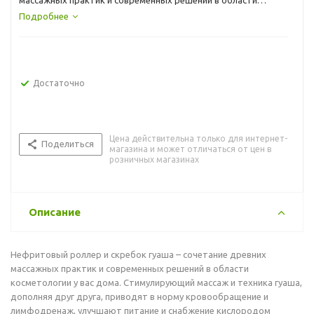
массажных практик и современных решений в области
косметологии у вас дома. Стимулирующий массаж и техника
Подробнее
гуаша, дополняя друг друга, приводят в норму
кровообращение и лимфодренаж, улучшают питание и
снабжение кислородом каждой клетки, стимулируют
выведение токсинов и лишней жидкости.
Достаточно
Цена действительна только для интернет-
Поделиться
магазина и может отличаться от цен в
розничных магазинах
Описание
Нефритовый роллер и скребок гуаша – сочетание древних
массажных практик и современных решений в области
косметологии у вас дома. Стимулирующий массаж и техника гуаша,
дополняя друг друга, приводят в норму кровообращение и
лимфодренаж, улучшают питание и снабжение кислородом