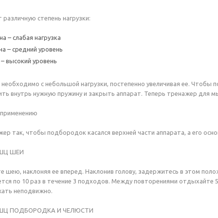
различную степень нагрузки:
на – слабая нагрузка
на – средний уровень
 – высокий уровень
 необходимо с небольшой нагрузки, постепенно увеличивая ее. Чтобы 
ить внутрь нужную пружину и закрыть аппарат. Теперь тренажер для 
 применению
ер так, чтобы подбородок касался верхней части аппарата, а его осно
ШЦ ШЕИ
е шею, наклоняя ее вперед. Наклонив голову, задержитесь в этом полож
тся по 10 раз в течение 3 подходов. Между повторениями отдыхайте 5
ать неподвижно.
ШЦ ПОДБОРОДКА И ЧЕЛЮСТИ