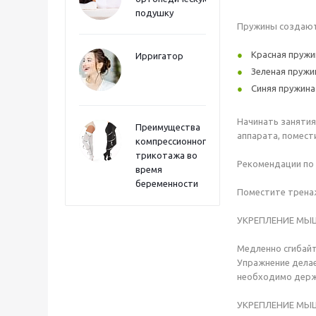
подушку
Пружины создают 
Красная пружи
Ирригатор
Зеленая пружи
Синяя пружина
Начинать занятия
Преимущества
аппарата, помест
компрессионного
трикотажа во
Рекомендации по
время
беременности
Поместите тренаж
УКРЕПЛЕНИЕ МЫ
Медленно сгибайт
Упражнение делае
необходимо держ
УКРЕПЛЕНИЕ МЫ