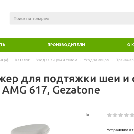
ИТЬ
ПРОИЗВОДИТЕЛИ
О 
ья.рф
-
Каталог
-
Уход за лицом и телом
-
Уход за лицом
-
Тренажер 
жер для подтяжки шеи и 
g AMG 617, Gezatone
Устранение в