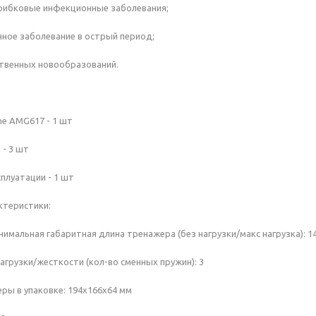
грибковые инфекционные заболевания;
ное заболевание в острый период;
твенных новообразований.
e AMG617 - 1 шт
- 3 шт
плуатации - 1 шт
ктеристики:
имальная габаритная длина тренажера (без нагрузки/макс нагрузка): 1
агрузки/жесткости (кол-во сменных пружин): 3
ры в упаковке: 194х166х64 мм