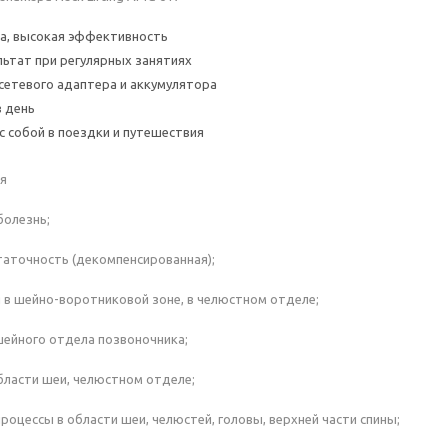
а, высокая эффективность
ьтат при регулярных занятиях
 сетевого адаптера и аккумулятора
в день
с собой в поездки и путешествия
я
болезнь;
аточность (декомпенсированная);
в шейно-воротниковой зоне, в челюстном отделе;
ейного отдела позвоночника;
бласти шеи, челюстном отделе;
роцессы в области шеи, челюстей, головы, верхней части спины;