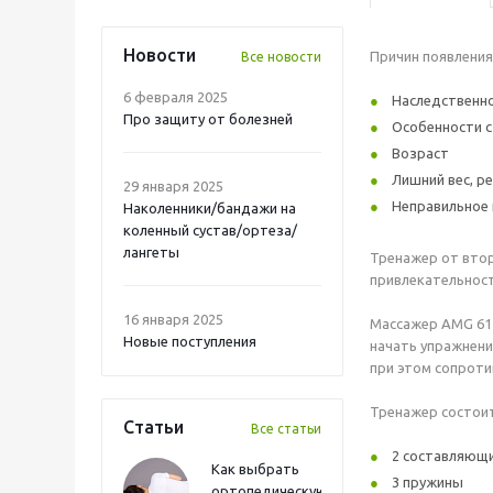
Новости
Причин появлени
Все новости
6 февраля 2025
Наследственн
Про защиту от болезней
Особенности с
Возраст
Лишний вес, р
29 января 2025
Неправильное 
Наколенники/бандажи на
коленный сустав/ортеза/
лангеты
Тренажер от втор
привлекательност
16 января 2025
Массажер AMG 617
Новые поступления
начать упражнени
при этом сопроти
Тренажер состоит
Статьи
Все статьи
2 составляющи
Как выбрать
3 пружины
ортопедическую