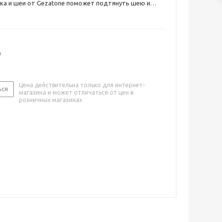
ка и шеи от Gezatone поможет подтянуть шею и
лица более подтянутым.
о
Цена действительна только для интернет-
ься
магазина и может отличаться от цен в
розничных магазинах