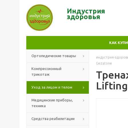
Индустрия
здор
овья
КАК КУП
Ортопедические товары
индустрия-здоров
Gezatone
Компрессионный
Трена
трикотаж
Liftin
Уход за лицом и телом
Медицинские приборы,
техника
Средства реабилитации