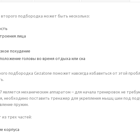
я второго подбородка может быть несколько:
ость
троения лица
езкое похудение
положение головы во время отдыха или сна
ого подбородка Gezatone поможет навсегда избавиться от этой пробл
ь.
 является механическим аппаратом – для начала тренировок не требую
я, необходимо поставить тренажер для укрепления мышц шеи под подб
вление пружин.
 из трех частей:
е корпуса