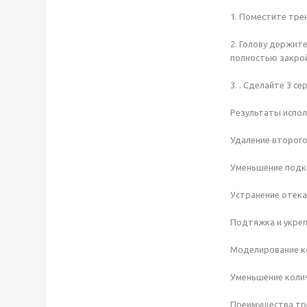
1. Поместите тре
2. Голову держит
полностью закро
3. . Сделайте 3 с
Результаты испо
Удаление второг
Уменьшение подк
Устранение отека
Подтяжка и укре
Моделирование к
Уменьшение коли
Преимущества тре