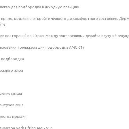
нажер для подбородка в исходную позицию.
е прямо, медленно откройте челюсть до комфортного состояния. Держ
йте.
ерии повторений по 10 раз. Между повторениями делайте паузу в 5 секунд
льзования тренажера для подбородка AMG 617
о подбородка
ожного жира
пление мышц
онтуров лица
чества морщин
нажера Neck Lifting AMG 617