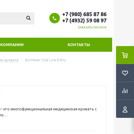
+7 (980) 685 87 86
+7 (4932) 59 08 97
ЗАКАЗАТЬ ЗВОНОК
 КОМПАНИИ
КОНТАКТЫ
ие кровати
-
Burmeier Dali Low Entry
y — это многофункциональная медицинская кровать с
по
см, беспроводным пультом управления и
 деревянной