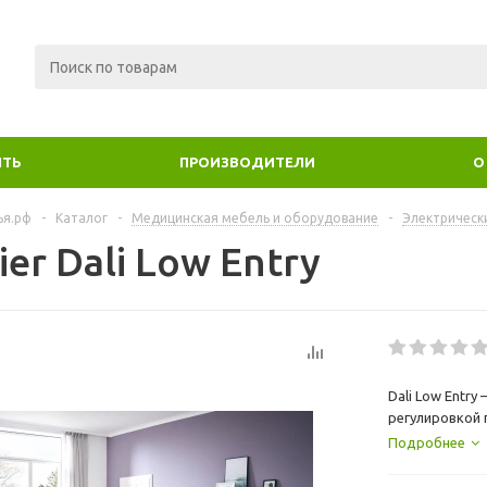
ИТЬ
ПРОИЗВОДИТЕЛИ
О
ья.рф
-
Каталог
-
Медицинская мебель и оборудование
-
Электрическ
er Dali Low Entry
Dali Low Entr
регулировкой 
высоте 23-63 
Подробнее
декоративной
накладкой.