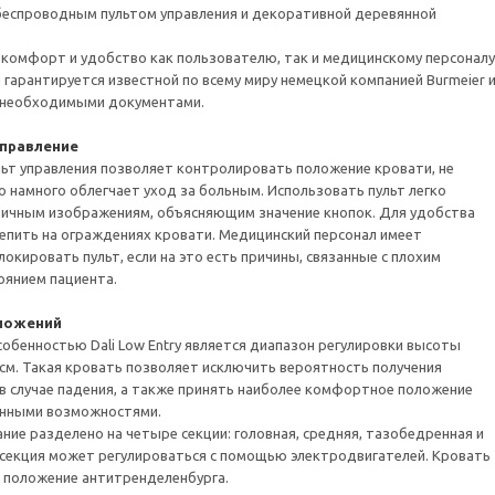
 беспроводным пультом управления и декоративной деревянной
комфорт и удобство как пользователю, так и медицинскому персоналу
 гарантируется известной по всему миру немецкой компанией Burmeier 
необходимыми документами.
правление
ьт управления позволяет контролировать положение кровати, не
то намного облегчает уход за больным. Использовать пульт легко
тичным изображениям, объясняющим значение кнопок. Для удобства
епить на ограждениях кровати. Медицинский персонал имеет
окировать пульт, если на это есть причины, связанные с плохим
оянием пациента.
ложений
обенностью Dali Low Entry является диапазон регулировки высоты
3 см. Такая кровать позволяет исключить вероятность получения
в случае падения, а также принять наиболее комфортное положение
енными возможностями.
ние разделено на четыре секции: головная, средняя, тазобедренная и
 секция может регулироваться с помощью электродвигателей. Кровать
 положение антитренделенбурга.