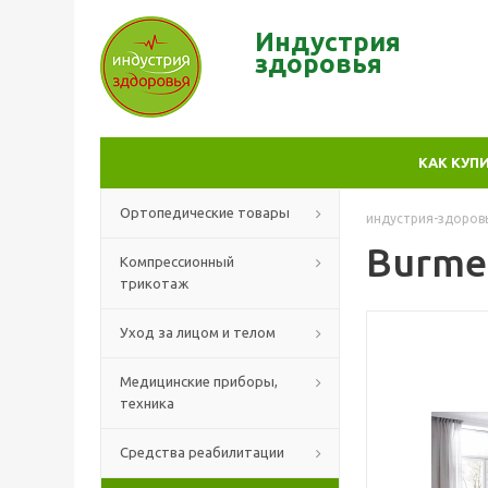
Индустрия
здор
овья
КАК КУП
Ортопедические товары
индустрия-здоров
Burmei
Компрессионный
трикотаж
Уход за лицом и телом
Медицинские приборы,
техника
Средства реабилитации