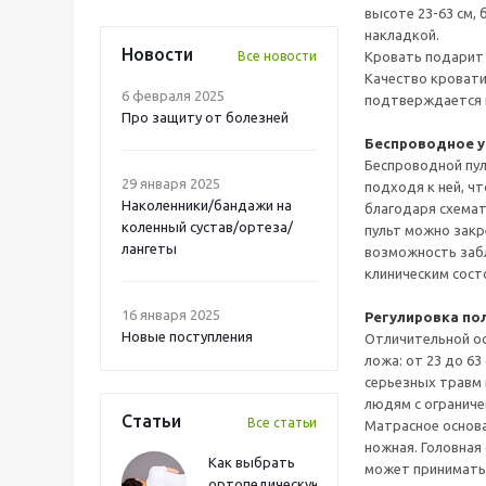
высоте 23-63 см,
накладкой.
Новости
Все новости
Кровать подарит 
Качество кровати
6 февраля 2025
подтверждается 
Про защиту от болезней
Беспроводное у
Беспроводной пул
29 января 2025
подходя к ней, ч
Наколенники/бандажи на
благодаря схема
коленный сустав/ортеза/
пульт можно закр
лангеты
возможность забл
клиническим сост
16 января 2025
Регулировка по
Новые поступления
Отличительной ос
ложа: от 23 до 6
серьезных травм 
людям с огранич
Статьи
Все статьи
Матрасное основа
ножная. Головная
Как выбрать
может принимать
ортопедическую