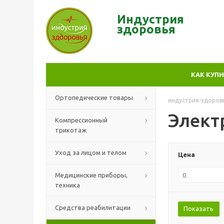
Индустрия
здор
овья
КАК КУП
Ортопедические товары
индустрия-здоров
Элект
Компрессионный
трикотаж
Уход за лицом и телом
Цена
Медицинские приборы,
техника
Средства реабилитации
Показать