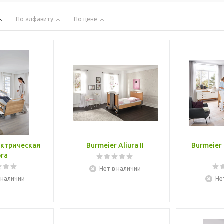
По алфавиту
По цене
ектрическая
Burmeier Aliura II
Burmeier 
bra
Нет в наличии
 наличии
Не