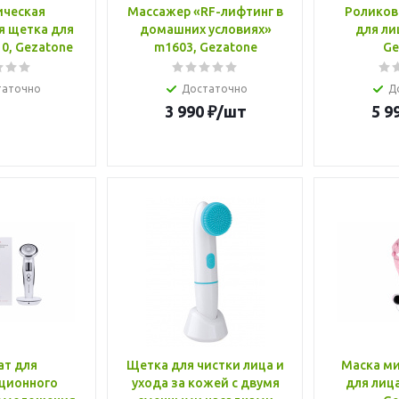
ическая
Массажер «RF-лифтинг в
Роликов
я щетка для
домашних условиях»
для ли
0, Gezatone
m1603, Gezatone
Ge
таточно
Достаточно
Д
3 990
₽
/шт
5 9
ат для
Щетка для чистки лица и
Маска м
ционного
ухода за кожей с двумя
для лица 