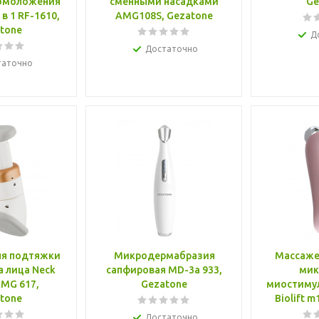
 омоложения
сменными насадками
Ge
в 1 RF-1610,
AMG108S, Gezatone
tone
Д
Достаточно
таточно
ля подтяжки
Микродермабразия
Массаже
а лица Neck
сапфировая MD-3a 933,
мик
AMG 617,
Gezatone
миостимул
tone
Biolift 
Достаточно