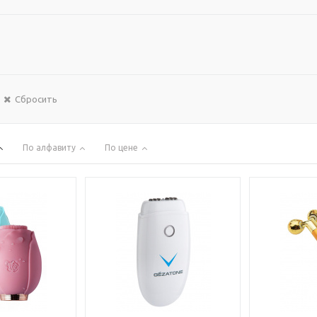
Сбросить
По алфавиту
По цене