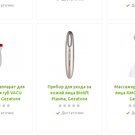
таточно
Д
аппарат для
Прибор для ухода за
Массажер
я губ VACU
кожей лица Biolift
лица AMG1
, Gezatone
Plasma, Gezatone
Ge
таточно
Достаточно
Д