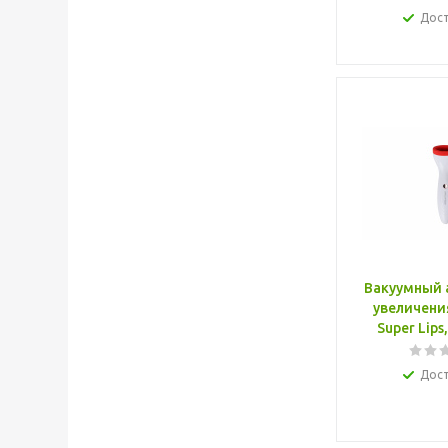
Дос
Вакуумный 
увеличени
Super Lips
Дос