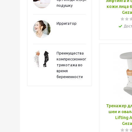
лифтинга и
подушку
кожи лица 6 
Geza
Ирригатор
Дос
Преимущества
компрессионного
трикотажа во
время
беременности
Тренажер д
шеи и овал
Lifting 
Geza