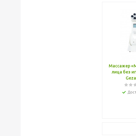
Массажер «
лица без и
Geza
Дос