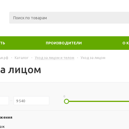
ИТЬ
ПРОИЗВОДИТЕЛИ
О 
ья.рф
-
Каталог
-
Уход за лицом и телом
-
Уход за лицом
за лицом
0
ожения
даж