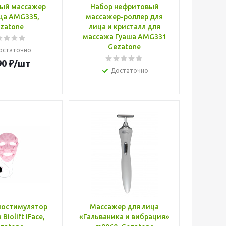
ый массажер
Набор нефритовый
ца AMG335,
массажер-роллер для
zatone
лица и кристалл для
массажа Гуаша AMG331
Gezatone
остаточно
90
₽
/шт
Достаточно
иостимулятор
Массажер для лица
Biolift iFace,
«Гальваника и вибрация»