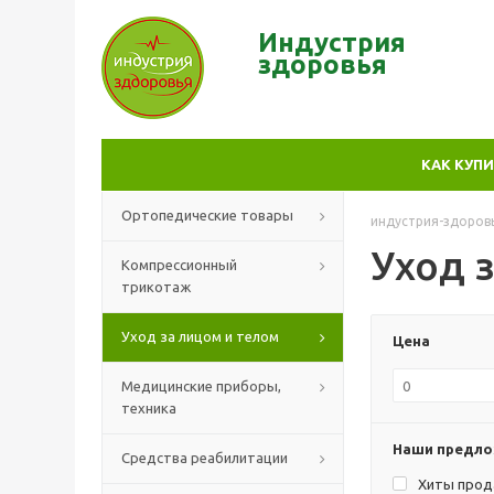
Индустрия
здор
овья
КАК КУП
Ортопедические товары
индустрия-здоров
Уход 
Компрессионный
трикотаж
Уход за лицом и телом
Цена
Медицинские приборы,
техника
Наши предл
Средства реабилитации
Хиты про