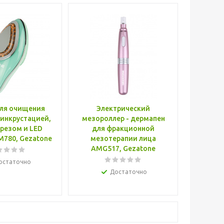
ля очищения
Электрический
зинкрустацией,
мезороллер - дермапен
резом и LED
для фракционной
M780, Gezatone
мезотерапии лица
AMG517, Gezatone
остаточно
Достаточно