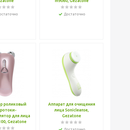
zatone
m9060, Gezatone
остаточно
Достаточно
р роликовый
Аппарат для очищения
ротоки-
лица Sonicleanse,
ятор для лица
Gezatone
m100, Gezatone
Достаточно