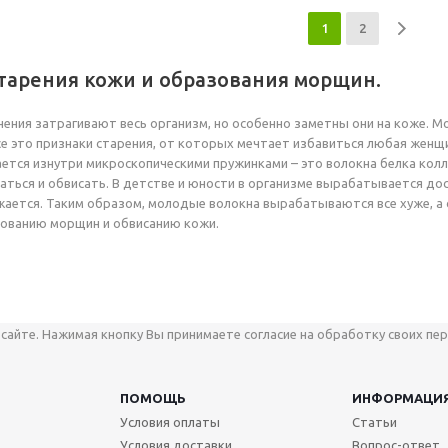
1
2
тарения кожи и образования морщин.
ения затрагивают весь организм, но особенно заметны они на коже. М
се это признаки старения, от которых мечтает избавиться любая жен
тся изнутри микроскопическими пружинками – это волокна белка колл
ваться и обвисать. В детстве и юности в организме вырабатывается дос
ижается. Таким образом, молодые волокна вырабатываются все хуже, а
зованию морщин и обвисанию кожи.
сайте. Нажимая кнопку Вы принимаете согласие на обработку своих пер
ПОМОЩЬ
ИНФОРМАЦИ
Условия оплаты
Статьи
Условия доставки
Вопрос-ответ