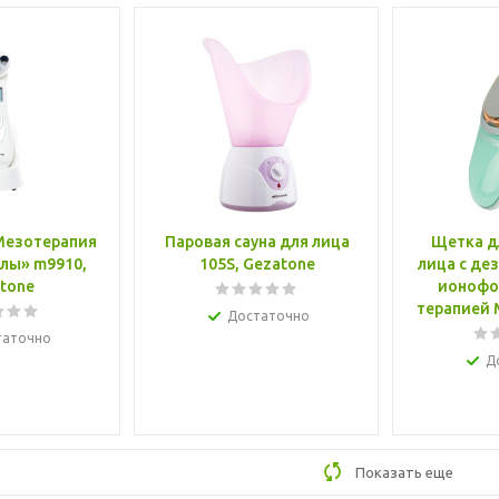
Мезотерапия
Паровая сауна для лица
Щетка д
глы» m9910,
105S, Gezatone
лица с де
tone
ионофо
терапией 
Достаточно
таточно
Д
Показать еще