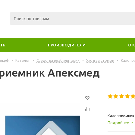
ИТЬ
ПРОИЗВОДИТЕЛИ
О 
ья.рф
-
Каталог
-
Средства реабилитации
-
Уход за стомой
-
Калопр
риемник Апексмед
Калоприемник
стомы от 15 д
Подробнее