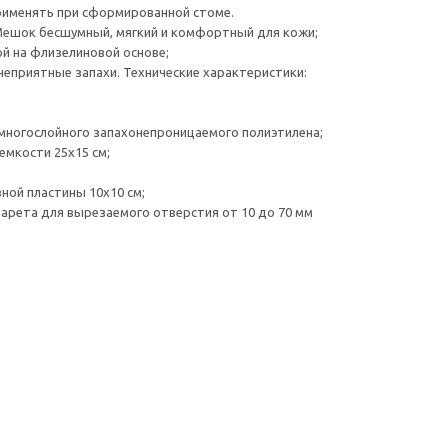
рименять при сформированной стоме.
Мешок бесшумный, мягкий и комфортный для кожи;
й на флизелиновой основе;
неприятные запахи. Технические характеристики:
многослойного запахонепроницаемого полиэтилена;
мкости 25х15 см;
ной пластины 10х10 см;
рета для вырезаемого отверстия от 10 до 70 мм