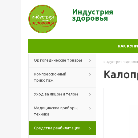
Индустрия
здор
овья
КАК КУП
Ортопедические товары
индустрия-здоров
Калоп
Компрессионный
трикотаж
Уход за лицом и телом
Медицинские приборы,
техника
Средства реабилитации