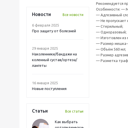
Рекомендуется п
Особенности: — 
Новости
Все новости
— Адгезивный сло
— Не пропускает 
6 февраля 2025
— Стерильный;
Про защиту от болезней
— Одноразовый;
— Изготовлен из 
— Размер мешка-е
29 января 2025
— Объём 560 мл;
Наколенники/бандажи на
— Размер адгезив
коленный сустав/ортеза/
— Разметка трафа
лангеты
16 января 2025
Новые поступления
Статьи
Все статьи
Как выбрать
ортопедическую