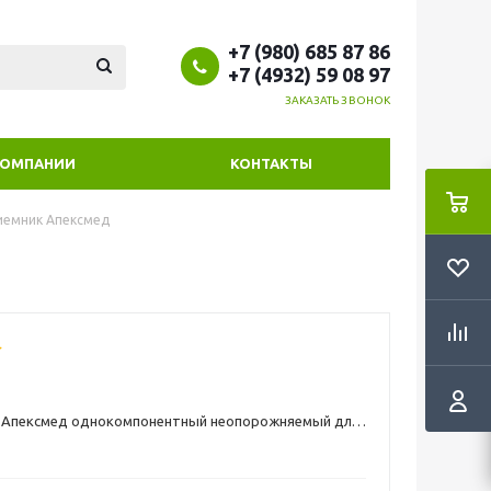
+7 (980) 685 87 86
+7 (4932) 59 08 97
ЗАКАЗАТЬ ЗВОНОК
КОМПАНИИ
КОНТАКТЫ
иемник Апексмед
 Апексмед однокомпонентный неопорожняемый для
о 70мм