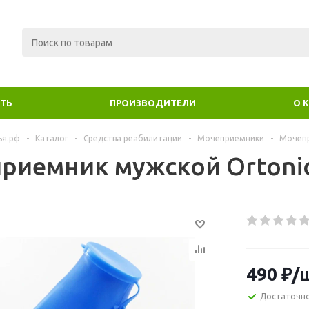
ИТЬ
ПРОИЗВОДИТЕЛИ
О 
ья.рф
-
Каталог
-
Средства реабилитации
-
Мочеприемники
-
Мочепр
риемник мужской Ortoni
490
₽
/
Достаточн