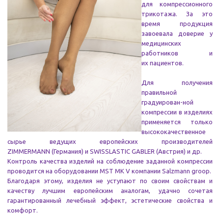
для компрессион
ного
трикотажа. За это
время продукция
завоевала доверие у
медицинских
работников и
их
пациентов.
Для получения
правильной
градуирован-ной
компрессии в изделиях
применяется
только
высококачественное
сырье ведущих
европейских производителей
ZIMMERMANN
(Германия)
и
SWISSLASTIC
GABLER (Австрия) и др.
Контроль качества изделий на соблюдение
заданной компрессии
проводится на обору
довании MST MK V компании Salzmann groop.
Благодаря этому, изделия не уступают по
своим свойствам и
качеству лучшим европей
ским аналогам, удачно сочетая
гарантирован
ный лечебный эффект, эстетические свойства
и
комфорт.