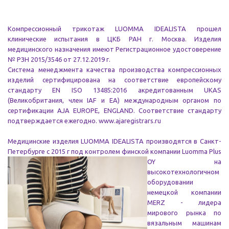
Компрессионный трикотаж LUOMMA IDEALISTA прошел
клинические испытания в ЦКБ РАН г.
Москва. Изделия
медицинского назначения имеют Регистрационное удостоверение
№ РЗН
2015/3546 от
27.12.2019 г.
Система менеджмента качества производства компрессионных
изделий сертифицирована на соответствие европейскому
стандарту EN ISO 13485:2016 акредитован
ным UKAS
(Великобритания, член IAF и EA) международным органом по
сертифи
кации AJA EUROPE, ENGLAND. Соответствие стандарту
подтверждается ежегодно.
www.ajaregistrars.ru
Медицинские изделия LUOMMA IDEALISTA производятся в Санкт-
Петербурге с 2015 г под
контролем финской компании Luomma Plus
OY на
высокотехнологичном
оборудовании
не
мецкой компании
MERZ - лидера
мирового рынка по
вязальным машинам