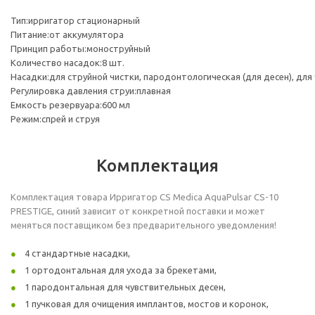
Тип:ирригатор стационарный
Питание:от аккумулятора
Принцип работы:моноструйный
Количество насадок:8 шт.
Насадки:для струйной чистки, пародонтологическая (для десен), для
Регулировка давления струи:плавная
Емкость резервуара:600 мл
Режим:спрей и струя
Комплектация
Комплектация товара Ирригатор CS Medica AquaPulsar CS-10
PRESTIGE, синий зависит от конкретной поставки и может
меняться поставщиком без предварительного уведомления!
4 стандартные насадки,
1 ортодонтальная для ухода за брекетами,
1 пародонтальная для чувствительных десен,
1 пучковая для очищения имплантов, мостов и коронок,