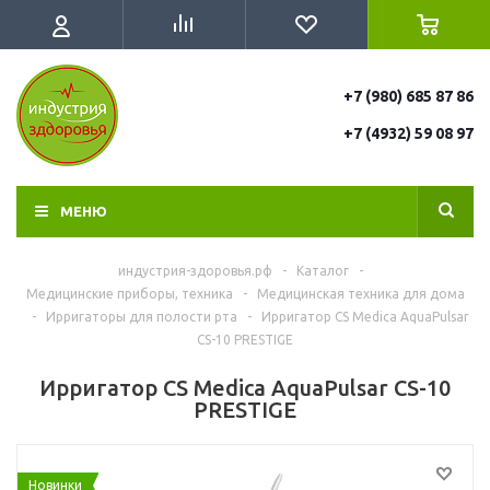
+7 (980) 685 87 86
+7 (4932) 59 08 97
МЕНЮ
индустрия-здоровья.рф
-
Каталог
-
Медицинские приборы, техника
-
Медицинская техника для дома
-
Ирригаторы для полости рта
-
Ирригатор CS Medica AquaPulsar
CS-10 PRESTIGE
Ирригатор CS Medica AquaPulsar CS-10
PRESTIGE
Новинки