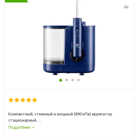
Компактный, стильный и мощный (890 кПа) ирригатор
стационарный.
Зубной ирригатор необходим для ежедневной гигиены
Подробнее
полости рта, а также при ношении брекетов, имплантов,
коронок.