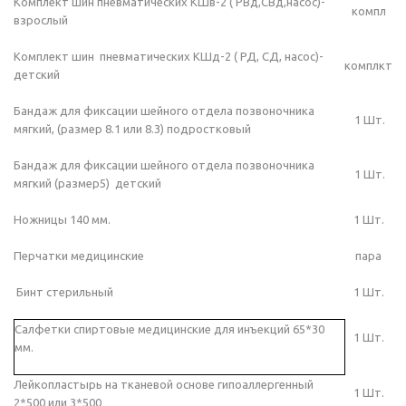
Комплект шин пневматических КШв-2 ( РВд,СВд,насос)-
компл
взрослый
Комплект шин пневматических КШд-2 ( РД, СД, насос)-
комплкт
детский
Бандаж для фиксации шейного отдела позвоночника
1 Шт.
мягкий, (размер 8.1 или 8.3) подростковый
Бандаж для фиксации шейного отдела позвоночника
1 Шт.
мягкий (размер5) детский
Ножницы 140 мм.
1 Шт.
Перчатки медицинские
пара
Бинт стерильный
1 Шт.
Салфетки спиртовые медицинские для инъекций 65*30
1 Шт.
мм.
Лейкопластырь на тканевой основе гипоаллергенный
1 Шт.
2*500 или 3*500