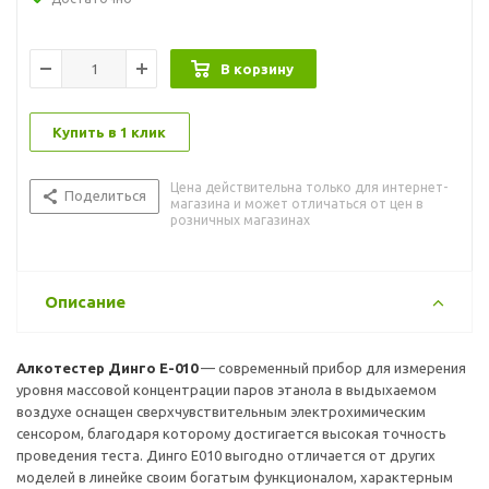
системой контроля выдоха, имеет возможность работы как
с мундштуком, так и без него.
В корзину
Купить в 1 клик
Цена действительна только для интернет-
Поделиться
магазина и может отличаться от цен в
розничных магазинах
Описание
Алкотестер Динго Е-010
— современный прибор для измерения
уровня массовой концентрации паров этанола в выдыхаемом
воздухе оснащен сверхчувствительным электрохимическим
сенсором, благодаря которому достигается высокая точность
проведения теста. Динго Е010 выгодно отличается от других
моделей в линейке своим богатым функционалом, характерным