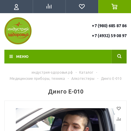
+7 (980) 685 87 86
+7 (4932) 59 08 97
МЕНЮ
индустрия-здоровья.рф
-
Каталог
-
Медицинские приборы, техника
-
Алкотестеры
-
Динго Е-010
Динго Е-010