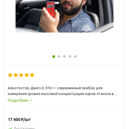
Алкотестер Динго Е-010 — современный прибор для
измерения уровня массовой концентрации паров этанола в
выдыхаемом воздухе оснащен сверхчувствительным
Подробнее
электрохимическим сенсором, благодаря которому
достигается высокая точность проведения теста. Динго
Е010 выгодно отличается от других моделей в линейке своим
17 400
₽
/шт
богатым функционалом, характерным для
профессиональных алкотестеров. Динго Е010 оснащен
Достаточно